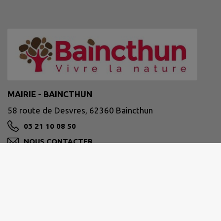
MAIRIE - BAINCTHUN
58 route de Desvres, 62360 Baincthun
03 21 10 08 50
NOUS CONTACTER
M'Y RENDRE
www.baincthun.fr