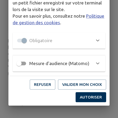
un petit fichier enregistré sur votre terminal
HORAIRES
lors de la visite sur le site.
8 h à 18 h
Pour en savoir plus, consultez notre
Politique
TARIFS
de gestion des cookies
.
3 € le ml
Obligatoire
L'association des Amis de Baincthun organise une
braderie brocante, le dimanche 6 juin, hameau de
Questinghen,
tarif 3 € le ml, inscriptions en mairie.
Mesure d'audience (Matomo)
Vous trouverez le bulletin d'inscription à
télécharger en pièce jointe ci-dessous.
REFUSER
VALIDER MON CHOIX
Télécharger la pièce jointe
AUTORISER
Publié par La commune de Baincthun