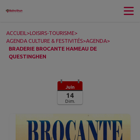
Contenu
Menu
Recherche
Pied de page
ACCUEIL
>
LOISIRS-TOURISME
>
AGENDA CULTURE & FESTIVITÉS
>
AGENDA
>
BRADERIE BROCANTE HAMEAU DE
QUESTINGHEN
Juin
14
Dim.