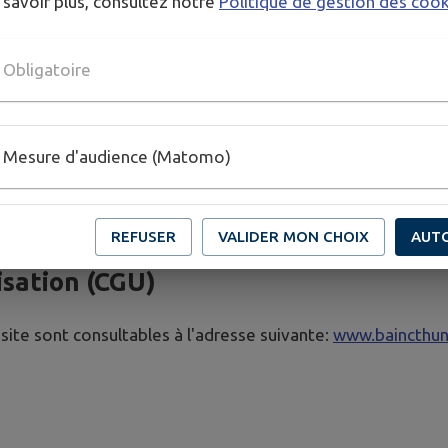
 savoir plus, consultez notre
Politique de gestion des coo
éléments techniques qui le composent (éléments graphiq
 SAS.
 documents, ainsi que toutes œuvres intégrées dans le sit
Obligatoire
des œuvres de l'esprit protégées par les articles L.1
 du Site, notamment par extraction, téléchargement, rep
rsonnel et privé dans un but non commercial de l'internaute
Mesure d'audience (Matomo)
ns prévues tant par le Code de la propriété intellectue
), de droit des marques (articles L.716-9 et suivants) que 
REFUSER
VALIDER MON CHOIX
AUT
isation (CGU)
site sont consultables à l'adresse suivante:
www.baincthun