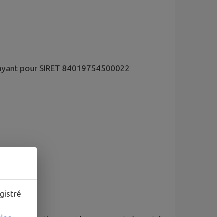
x ayant pour SIRET 84019754500022
gistré