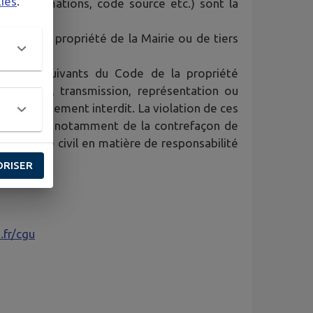
kies
.
ues, animations, code source etc.) sont la
e sont la propriété de la Mairie ou de tiers
11-1 et suivants du Code de la propriété
roduction, transmission, représentation ou
 est strictement interdit. La violation de ces
lle au titre notamment de la contrefaçon de
par le Code civil en matière de responsabilité
ORISER
.fr/cgu