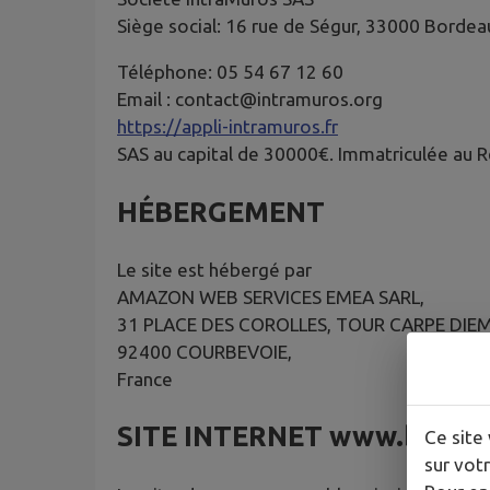
Siège social: 16 rue de Ségur, 33000 Bordea
Téléphone: 05 54 67 12 60
Email : contact@intramuros.org
https://appli-intramuros.fr
SAS au capital de 30000€. Immatriculée au
HÉBERGEMENT
Le site est hébergé par
AMAZON WEB SERVICES EMEA SARL,
31 PLACE DES COROLLES, TOUR CARPE DIE
92400 COURBEVOIE,
France
SITE INTERNET
www.bainct
Ce site 
sur votr