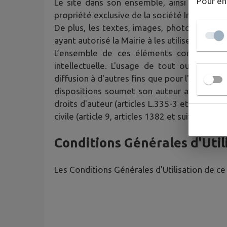
Pour en
Le site dans son ensemble, ainsi que les 
propriété exclusive de la société IntraMuros
De plus, les textes, images, photographies,
ayant autorisé la Mairie à les utiliser.
L’ensemble de ces éléments constituent 
intellectuelle. L'usage de tout ou partie
diffusion à d'autres fins que pour l'usage pe
dispositions soumet son auteur aux sanctio
droits d'auteur (articles L.335-3 et suivants
civile (article 9, articles 1382 et suivants).
Conditions Générales d'Util
Les Conditions Générales d'Utilisation de ce 