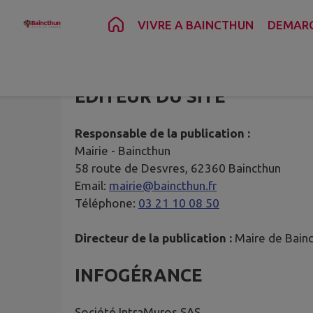
Contenu
Menu
Recherche
Pied de page
VIVRE A BAINCTHUN
DEMAR
ÉDITEUR DU SITE
Responsable de la publication :
Mairie -
Baincthun
58 route de Desvres, 62360 Baincthun
Email:
mairie@baincthun.fr
Téléphone:
03 21 10 08 50
Directeur de la publication :
Maire de Bain
INFOGÉRANCE
Société IntraMuros SAS