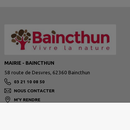
MAIRIE - BAINCTHUN
58 route de Desvres, 62360 Baincthun
03 21 10 08 50
NOUS CONTACTER
M'Y RENDRE
www.baincthun.fr