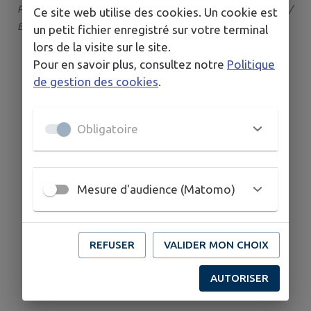
Par : Association Les Amis de Baincthun | Catégorie : Brocante /
Ce site web utilise des cookies. Un cookie est
Braderie
un petit fichier enregistré sur votre terminal
lors de la visite sur le site.
Pour en savoir plus, consultez notre
Politique
de gestion des cookies
.
Obligatoire
Mesure d'audience (Matomo)
REFUSER
VALIDER MON CHOIX
AUTORISER