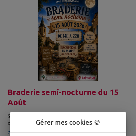
Braderie semi-nocturne du 15
Août
SAMEDI 15 AOÛT
Gérer mes cookies 🍪
DE 14H00 À 22H00
71 route de Desvres 62360 BAINCTHUN