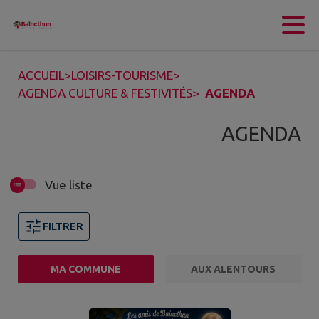
Contenu
Menu
Recherche
Pied de page
ACCUEIL
>
LOISIRS-TOURISME
>
AGENDA CULTURE & FESTIVITÉS
>
AGENDA
AGENDA
Vue liste
FILTRER
MA COMMUNE
AUX ALENTOURS
1 événements trouvés.