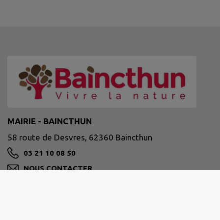
MAIRIE - BAINCTHUN
58 route de Desvres, 62360 Baincthun
03 21 10 08 50
NOUS CONTACTER
M'Y RENDRE
www.baincthun.fr