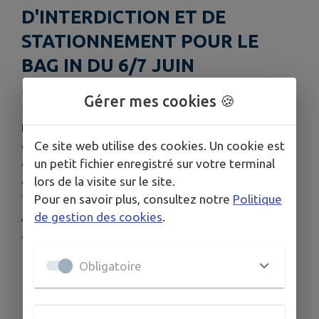
D'INTERDICTION ET DE
STATIONNEMENT POUR LE
BAG IN DU 6/7 JUIN
Publié le dimanche 31 mai 2026 - Baincthun
Gérer mes cookies 🍪
En raison de l'organisation du BAG IN dans le
centre bourg de la commune, des mesures
Ce site web utilise des cookies. Un cookie est
d'interdiction de circulation et de stationnement
un petit fichier enregistré sur votre terminal
ont été prises par arrêté municipal pour les 5, 6 et
lors de la visite sur le site.
7 juin 2026.
Pour en savoir plus, consultez notre
Politique
A noter que l'accès au secours d'urgence sera
de gestion des cookies
.
assuré à tout moment.
Obligatoire
Télécharger la pièce jointe