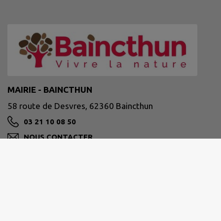
MAIRIE - BAINCTHUN
58 route de Desvres, 62360 Baincthun
03 21 10 08 50
NOUS CONTACTER
M'Y RENDRE
www.baincthun.fr